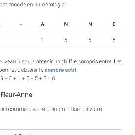
est encodé en numérologie :
R
-
A
N
N
E
9
1
5
5
5
uveau jusqu'à obtenir un chiffre compris entre 1 et
ermet d'obtenir le
nombre actif
.
 + 0 + 1 + 5 + 5 + 5 =
6
 Fleur-Anne
voici comment votre prénom influence votre