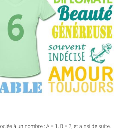
THÈME « DOUBLE JE »
APPRENDRE LA NUMÉROLOGIE
EXPLORER LA NUMÉROLOGIE
70.000 PRÉNOMS
(À PROPOS)
ciée à un nombre : A = 1, B = 2, et ainsi de suite.