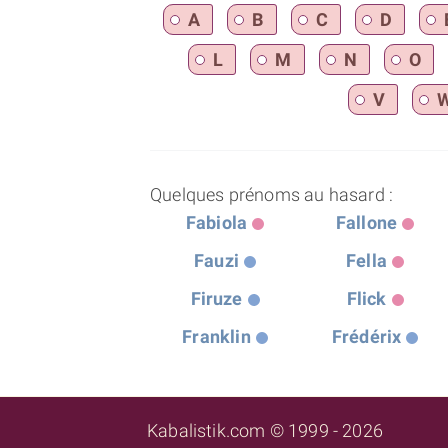
A
B
C
D
L
M
N
O
V
Quelques prénoms au hasard :
Fabiola
Fallone
Fauzi
Fella
Firuze
Flick
Franklin
Frédérix
Kabalistik.com © 1999 - 2026