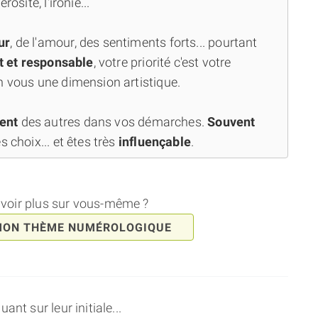
osité, l'ironie...
ur
, de l'amour, des sentiments forts... pourtant
t et responsable
, votre priorité c'est votre
n vous une dimension artistique.
ment
des autres dans vos démarches.
Souvent
s choix... et êtes très
influençable
.
avoir plus sur vous-même ?
MON THÈME NUMÉROLOGIQUE
nt sur leur initiale...