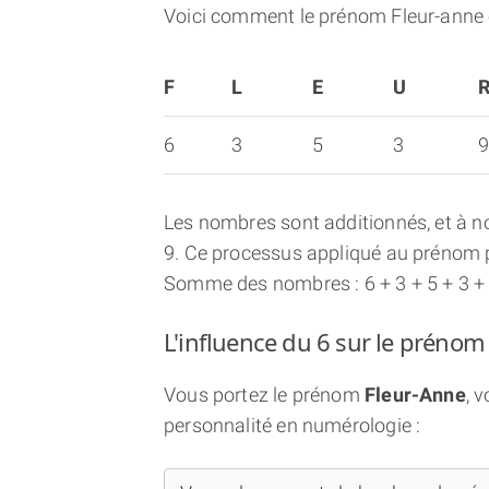
Voici comment le prénom Fleur-anne 
F
L
E
U
6
3
5
3
Les nombres sont additionnés, et à no
9. Ce processus appliqué au prénom p
Somme des nombres : 6 + 3 + 5 + 3 + 9
L'influence du 6 sur le prénom
Vous portez le prénom
Fleur-Anne
, 
personnalité en numérologie :