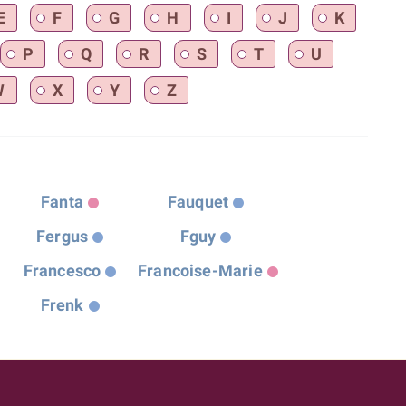
E
F
G
H
I
J
K
P
Q
R
S
T
U
W
X
Y
Z
Fanta
Fauquet
Fergus
Fguy
Francesco
Francoise-Marie
Frenk