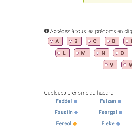
info
Accédez à tous les prénoms en cliqua
A
B
C
D
L
M
N
O
V
Quelques prénoms au hasard :
Faddei
Faizan
Faustin
Feargal
Fereol
Fieke