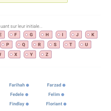
nt sur leur initiale...
E
F
G
H
I
J
K
P
Q
R
S
T
U
W
X
Y
Z
Farihah
Farzad
Fedele
Felim
Findlay
Floriant