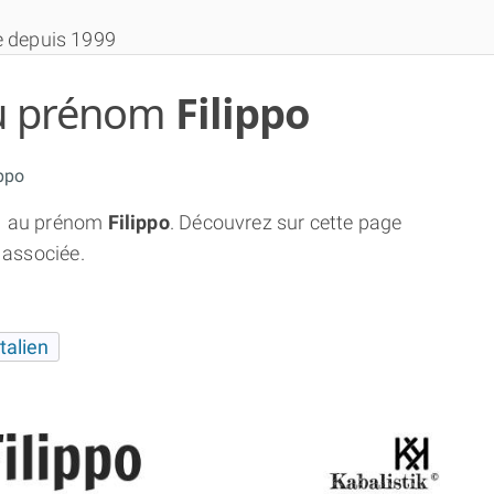
e depuis 1999
 du prénom
Filippo
ppo
1
au prénom
Filippo
. Découvrez sur cette page
THÈME GRATUIT
 associée.
THÈME NUMÉROLOGIQUE APPROFONDI
italien
THÈME TEMPOREL
NUMÉROSCOPE