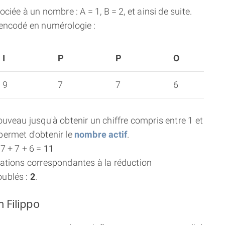
ciée à un nombre : A = 1, B = 2, et ainsi de suite.
 encodé en numérologie :
I
P
P
O
9
7
7
6
uveau jusqu'à obtenir un chiffre compris entre 1 et
ermet d'obtenir le
nombre actif
.
7 + 7 + 6 =
11
ations correspondantes à la réduction
oublés :
2
.
m Filippo