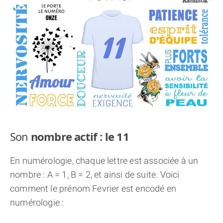
THÈME « DOUBLE JE »
APPRENDRE LA NUMÉROLOGIE
EXPLORER LA NUMÉROLOGIE
70.000 PRÉNOMS
(À PROPOS)
Son
nombre actif : le 11
En numérologie, chaque lettre est associée à un
nombre : A = 1, B = 2, et ainsi de suite. Voici
comment le prénom Fevrier est encodé en
numérologie :