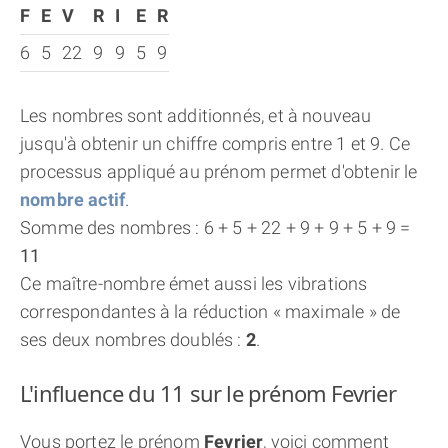
F
E
V
R
I
E
R
6
5
22
9
9
5
9
Les nombres sont additionnés, et à nouveau
jusqu'à obtenir un chiffre compris entre 1 et 9. Ce
processus appliqué au prénom permet d'obtenir le
nombre actif
.
Somme des nombres : 6 + 5 + 22 + 9 + 9 + 5 + 9 =
11
Ce maître-nombre émet aussi les vibrations
correspondantes à la réduction « maximale » de
ses deux nombres doublés :
2
.
L'influence du 11 sur le prénom Fevrier
Vous portez le prénom
Fevrier
, voici comment