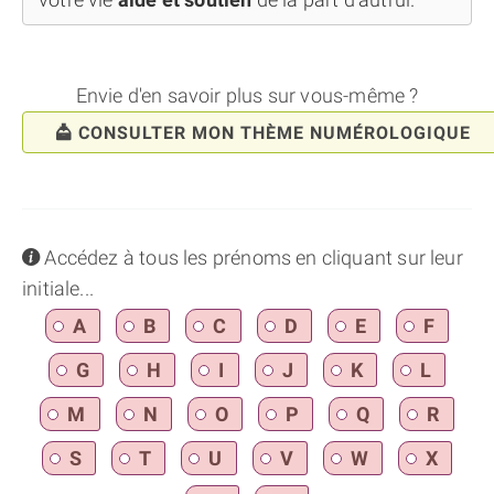
Envie d'en savoir plus sur vous-même ?
CONSULTER MON THÈME NUMÉROLOGIQUE
info
Accédez à tous les prénoms en cliquant sur leur
initiale...
A
B
C
D
E
F
G
H
I
J
K
L
M
N
O
P
Q
R
S
T
U
V
W
X