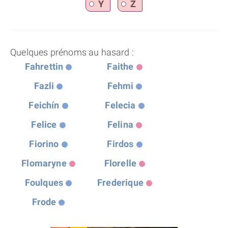
Y
Z
Quelques prénoms au hasard :
Fahrettin
Faithe
Fazli
Fehmi
Feichín
Felecia
Felice
Felina
Fiorino
Firdos
Flomaryne
Florelle
Foulques
Frederique
Frode