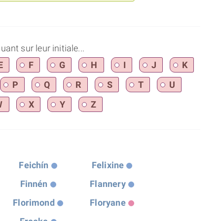
nt sur leur initiale...
E
F
G
H
I
J
K
P
Q
R
S
T
U
W
X
Y
Z
Feichín
Felixine
Finnén
Flannery
Florimond
Floryane