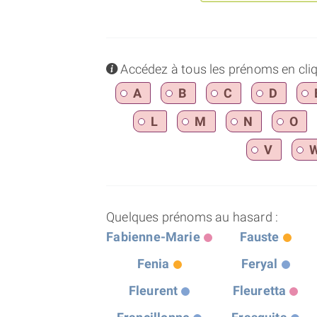
info
Accédez à tous les prénoms en cliqua
A
B
C
D
L
M
N
O
V
Quelques prénoms au hasard :
Fabienne-Marie
Fauste
Fenia
Feryal
Fleurent
Fleuretta