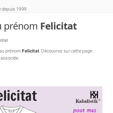
e depuis 1999
 du prénom
Felicitat
citat
au prénom
Felicitat
. Découvrez sur cette page
THÈME GRATUIT
 associée.
THÈME NUMÉROLOGIQUE APPROFONDI
THÈME TEMPOREL
NUMÉROSCOPE