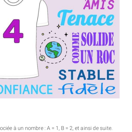
THÈME « DOUBLE JE »
APPRENDRE LA NUMÉROLOGIE
EXPLORER LA NUMÉROLOGIE
70.000 PRÉNOMS
(À PROPOS)
ciée à un nombre : A = 1, B = 2, et ainsi de suite.