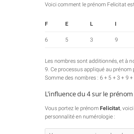
Voici comment le prénom Felicitat es
F
E
L
I
6
5
3
9
Les nombres sont additionnés, et à no
9. Ce processus appliqué au prénom p
Somme des nombres : 6 + 5 + 3 + 9 + 3
L'influence du 4 sur le prénom F
Vous portez le prénom
Felicitat
, voi
personnalité en numérologie :