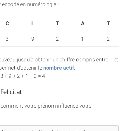
t encodé en numérologie :
C
I
T
A
T
3
9
2
1
2
uveau jusqu'à obtenir un chiffre compris entre 1 et
ermet d'obtenir le
nombre actif
.
 + 9 + 2 + 1 + 2 =
4
elicitat
ci comment votre prénom influence votre