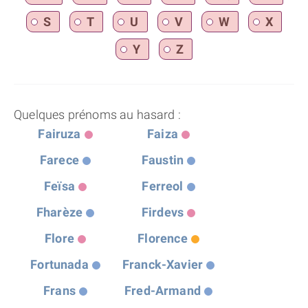
S
T
U
V
W
X
Y
Z
Quelques prénoms au hasard :
Fairuza
Faiza
Farece
Faustin
Feïsa
Ferreol
Fharèze
Firdevs
Flore
Florence
Fortunada
Franck-Xavier
Frans
Fred-Armand