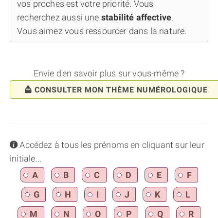
vos proches est votre priorité. Vous
recherchez aussi une
stabilité affective
.
Vous aimez vous ressourcer dans la nature.
Envie d'en savoir plus sur vous-même ?
CONSULTER MON THÈME NUMÉROLOGIQUE
info
Accédez à tous les prénoms en cliquant sur leur
initiale...
A
B
C
D
E
F
G
H
I
J
K
L
M
N
O
P
Q
R