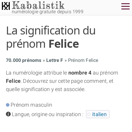
numérologie gratuite depuis 1999
La signification du
prénom
Felice
70.000 prénoms
Lettre F
Prénom Felice
THÈME GRATUIT
La numérologie attribue le
nombre 4
au prénom
Felice
. Découvrez sur cette page comment, et
THÈME NUMÉROLOGIQUE APPROFONDI
quelle signification y est associée.
THÈME TEMPOREL
Prénom masculin
info
Langue, origine ou inspiration :
italien
NUMÉROSCOPE