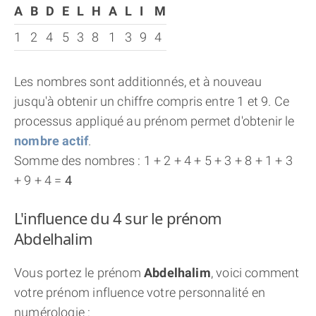
A
B
D
E
L
H
A
L
I
M
1
2
4
5
3
8
1
3
9
4
Les nombres sont additionnés, et à nouveau
jusqu'à obtenir un chiffre compris entre 1 et 9. Ce
processus appliqué au prénom permet d'obtenir le
nombre actif
.
Somme des nombres : 1 + 2 + 4 + 5 + 3 + 8 + 1 + 3
+ 9 + 4 =
4
L'influence du 4 sur le prénom
Abdelhalim
Vous portez le prénom
Abdelhalim
, voici comment
votre prénom influence votre personnalité en
numérologie :