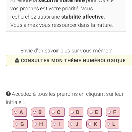
Atteindre la
sécurité matérielle
pour vous et
vos proches est votre priorité. Vous
recherchez aussi une
stabilité affective
.
Vous aimez vous ressourcer dans la nature.
Envie d'en savoir plus sur vous-même ?
CONSULTER MON THÈME NUMÉROLOGIQUE
info
Accédez à tous les prénoms en cliquant sur leur
initiale...
A
B
C
D
E
F
G
H
I
J
K
L