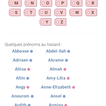
M
N
O
P
Q
R
S
T
U
V
W
X
Y
Z
Quelques prénoms au hasard :
Abbasse
Abdel-Ilah
Adriaen
Akrame
Aliisa
Almah
Altin
Amy-Lilia
Angy
Anne-Elizabeth
Anourom
Ansel
Ardith
Armina