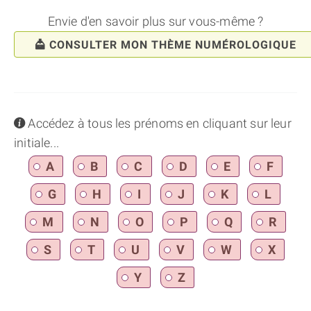
Envie d'en savoir plus sur vous-même ?
CONSULTER MON THÈME NUMÉROLOGIQUE
info
Accédez à tous les prénoms en cliquant sur leur
initiale...
A
B
C
D
E
F
G
H
I
J
K
L
M
N
O
P
Q
R
S
T
U
V
W
X
Y
Z