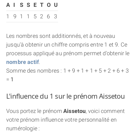
A
I
S
S
E
T
O
U
1
9
1
1
5
2
6
3
Les nombres sont additionnés, et à nouveau
jusqu'à obtenir un chiffre compris entre 1 et 9. Ce
processus appliqué au prénom permet d'obtenir le
nombre actif
.
Somme des nombres : 1 + 9 + 1 + 1 + 5 + 2 + 6 + 3
=
1
L'influence du 1 sur le prénom Aissetou
Vous portez le prénom
Aissetou
, voici comment
votre prénom influence votre personnalité en
numérologie :