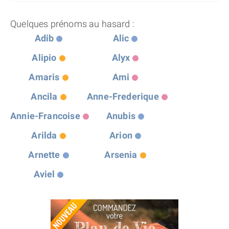
Quelques prénoms au hasard :
Adib
Alic
Alipio
Alyx
Amaris
Ami
Ancila
Anne-Frederique
Annie-Francoise
Anubis
Arilda
Arion
Arnette
Arsenia
Aviel