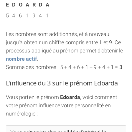
E
D
O
A
R
D
A
5
4
6
1
9
4
1
Les nombres sont additionnés, et à nouveau
jusqu'à obtenir un chiffre compris entre 1 et 9. Ce
processus appliqué au prénom permet d'obtenir le
nombre actif
.
Somme des nombres : 5 + 4 + 6 + 1 + 9 + 4 + 1 =
3
L'influence du 3 sur le prénom Edoarda
Vous portez le prénom
Edoarda
, voici comment
votre prénom influence votre personnalité en
numérologie :
Vous présentez des qualtités d'originalité,