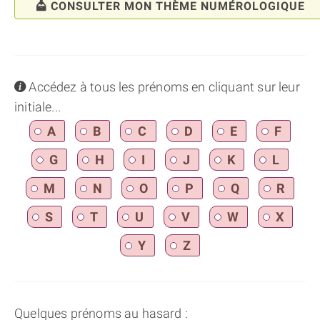
CONSULTER MON THÈME NUMÉROLOGIQUE
info
Accédez à tous les prénoms en cliquant sur leur
initiale...
A
B
C
D
E
F
G
H
I
J
K
L
M
N
O
P
Q
R
S
T
U
V
W
X
Y
Z
Quelques prénoms au hasard :