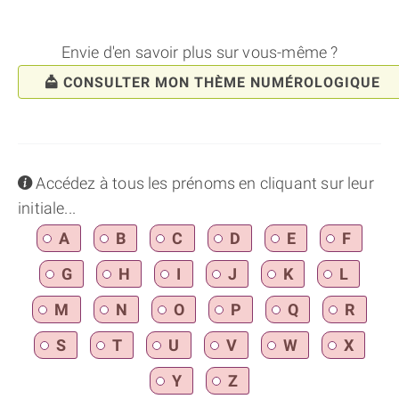
Envie d'en savoir plus sur vous-même ?
CONSULTER MON THÈME NUMÉROLOGIQUE
info
Accédez à tous les prénoms en cliquant sur leur
initiale...
A
B
C
D
E
F
G
H
I
J
K
L
M
N
O
P
Q
R
S
T
U
V
W
X
Y
Z