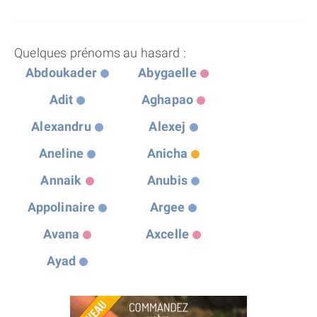
Quelques prénoms au hasard :
Abdoukader
Abygaelle
Adit
Aghapao
Alexandru
Alexej
Aneline
Anicha
Annaik
Anubis
Appolinaire
Argee
Avana
Axcelle
Ayad