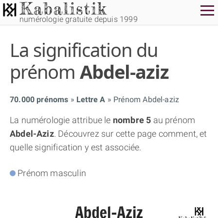
numérologie gratuite depuis 1999
La signification du
prénom
Abdel-aziz
70.000 prénoms
Lettre A
Prénom Abdel-aziz
THÈME GRATUIT
La numérologie attribue le
nombre 5
au prénom
Abdel-Aziz
. Découvrez sur cette page comment, et
THÈME NUMÉROLOGIQUE APPROFONDI
quelle signification y est associée.
THÈME TEMPOREL
Prénom masculin
NUMÉROSCOPE