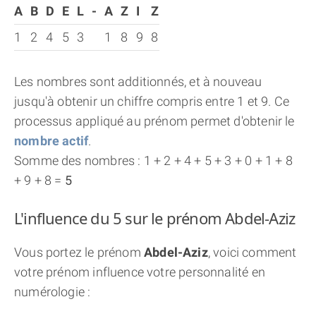
A
B
D
E
L
-
A
Z
I
Z
1
2
4
5
3
1
8
9
8
Les nombres sont additionnés, et à nouveau
jusqu'à obtenir un chiffre compris entre 1 et 9. Ce
processus appliqué au prénom permet d'obtenir le
nombre actif
.
Somme des nombres : 1 + 2 + 4 + 5 + 3 + 0 + 1 + 8
+ 9 + 8 =
5
L'influence du 5 sur le prénom Abdel-Aziz
Vous portez le prénom
Abdel-Aziz
, voici comment
votre prénom influence votre personnalité en
numérologie :