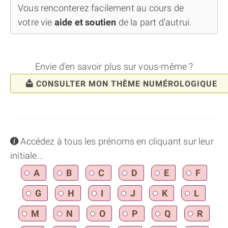
Vous renconterez facilement au cours de
votre vie
aide et soutien
de la part d'autrui.
Envie d'en savoir plus sur vous-même ?
CONSULTER MON THÈME NUMÉROLOGIQUE
info
Accédez à tous les prénoms en cliquant sur leur
initiale...
A
B
C
D
E
F
G
H
I
J
K
L
M
N
O
P
Q
R