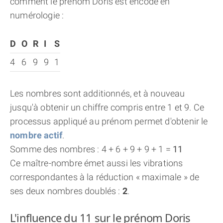
comment le prénom Doris est encodé en
numérologie :
D
O
R
I
S
4
6
9
9
1
Les nombres sont additionnés, et à nouveau
jusqu'à obtenir un chiffre compris entre 1 et 9. Ce
processus appliqué au prénom permet d'obtenir le
nombre actif
.
Somme des nombres : 4 + 6 + 9 + 9 + 1 =
11
Ce maître-nombre émet aussi les vibrations
correspondantes à la réduction « maximale » de
ses deux nombres doublés :
2
.
L'influence du 11 sur le prénom Doris