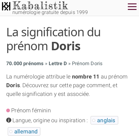
numérologie gratuite depuis 1999
La signification du
prénom
Doris
70.000 prénoms
Lettre D
Prénom Doris
THÈME GRATUIT
La numérologie attribue le
nombre 11
au prénom
Doris
. Découvrez sur cette page comment, et
THÈME NUMÉROLOGIQUE APPROFONDI
quelle signification y est associée.
THÈME TEMPOREL
Prénom féminin
info
Langue, origine ou inspiration :
anglais
NUMÉROSCOPE
allemand