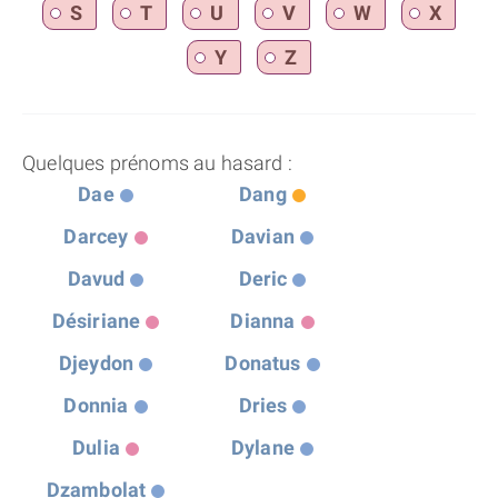
S
T
U
V
W
X
Y
Z
Quelques prénoms au hasard :
Dae
Dang
Darcey
Davian
Davud
Deric
Désiriane
Dianna
Djeydon
Donatus
Donnia
Dries
Dulia
Dylane
Dzambolat