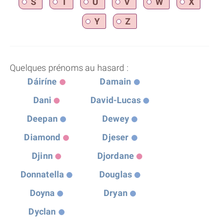
S
T
U
V
W
X
Y
Z
Quelques prénoms au hasard :
Dáiríne
Damain
Dani
David-Lucas
Deepan
Dewey
Diamond
Djeser
Djinn
Djordane
Donnatella
Douglas
Doyna
Dryan
Dyclan