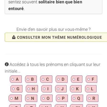
sentez souvent
solitaire bien que bien
entouré
.
Envie d'en savoir plus sur vous-même ?
CONSULTER MON THÈME NUMÉROLOGIQUE
info
Accédez à tous les prénoms en cliquant sur leur
initiale...
A
B
C
D
E
F
G
H
I
J
K
L
M
N
O
P
Q
R