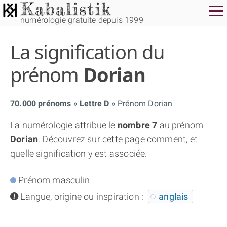
numérologie gratuite depuis 1999
La signification du
prénom
Dorian
70.000 prénoms
Lettre D
Prénom Dorian
THÈME GRATUIT
La numérologie attribue le
nombre 7
au prénom
Dorian
. Découvrez sur cette page comment, et
THÈME NUMÉROLOGIQUE APPROFONDI
quelle signification y est associée.
THÈME TEMPOREL
Prénom masculin
info
Langue, origine ou inspiration :
anglais
NUMÉROSCOPE