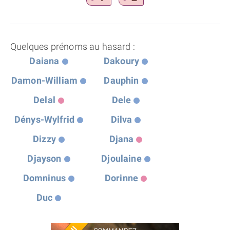
Quelques prénoms au hasard :
Daiana
Dakoury
Damon-William
Dauphin
Delal
Dele
Dénys-Wylfrid
Dilva
Dizzy
Djana
Djayson
Djoulaine
Domninus
Dorinne
Duc