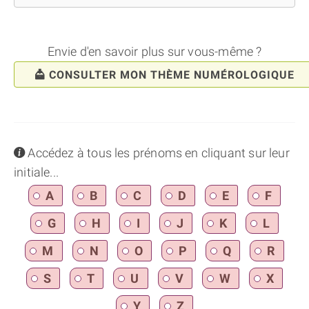
Envie d'en savoir plus sur vous-même ?
CONSULTER MON THÈME NUMÉROLOGIQUE
info
Accédez à tous les prénoms en cliquant sur leur
initiale...
A
B
C
D
E
F
G
H
I
J
K
L
M
N
O
P
Q
R
S
T
U
V
W
X
Y
Z