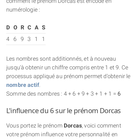
comment le prénom Dorcas est encodé en
numérologie :
D
O
R
C
A
S
4
6
9
3
1
1
Les nombres sont additionnés, et à nouveau
jusqu'à obtenir un chiffre compris entre 1 et 9. Ce
processus appliqué au prénom permet d'obtenir le
nombre actif
.
Somme des nombres : 4 + 6 + 9 + 3 + 1 + 1 =
6
L'influence du 6 sur le prénom Dorcas
Vous portez le prénom
Dorcas
, voici comment
votre prénom influence votre personnalité en