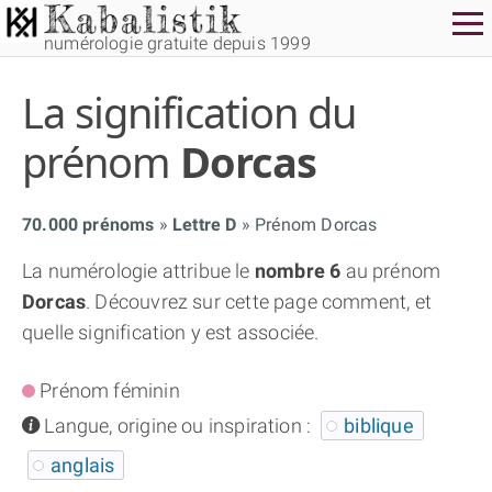
numérologie gratuite depuis 1999
La signification du
prénom
Dorcas
70.000 prénoms
Lettre D
Prénom Dorcas
THÈME GRATUIT
La numérologie attribue le
nombre 6
au prénom
Dorcas
. Découvrez sur cette page comment, et
THÈME NUMÉROLOGIQUE APPROFONDI
quelle signification y est associée.
THÈME TEMPOREL
Prénom féminin
info
Langue, origine ou inspiration :
biblique
NUMÉROSCOPE
anglais