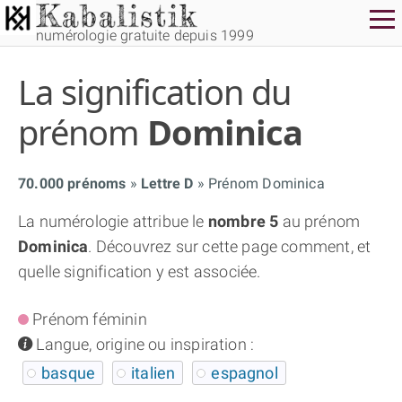
numérologie gratuite depuis 1999
La signification du
prénom
Dominica
70.000 prénoms
Lettre D
Prénom Dominica
THÈME GRATUIT
La numérologie attribue le
nombre 5
au prénom
Dominica
. Découvrez sur cette page comment, et
THÈME NUMÉROLOGIQUE APPROFONDI
quelle signification y est associée.
THÈME TEMPOREL
Prénom féminin
info
Langue, origine ou inspiration :
NUMÉROSCOPE
basque
italien
espagnol