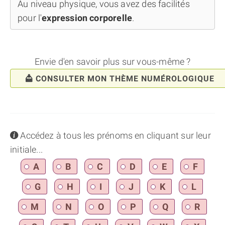
Au niveau physique, vous avez des facilités
pour l'
expression corporelle
.
Envie d'en savoir plus sur vous-même ?
CONSULTER MON THÈME NUMÉROLOGIQUE
info
Accédez à tous les prénoms en cliquant sur leur
initiale...
A
B
C
D
E
F
G
H
I
J
K
L
M
N
O
P
Q
R