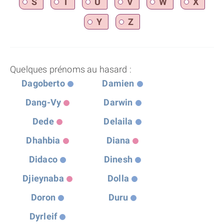
S
T
U
V
W
X
Y
Z
Quelques prénoms au hasard :
Dagoberto
Damien
Dang-Vy
Darwin
Dede
Delaila
Dhahbia
Diana
Didaco
Dinesh
Djieynaba
Dolla
Doron
Duru
Dyrleif