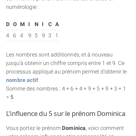
numérologie :
D
O
M
I
N
I
C
A
4
6
4
9
5
9
3
1
Les nombres sont additionnés, et à nouveau
jusqu'à obtenir un chiffre compris entre 1 et 9. Ce
processus appliqué au prénom permet d'obtenir le
nombre actif
.
Somme des nombres : 4 + 6 + 4 + 9 + 5 + 9 + 3 + 1
=
5
L'influence du 5 sur le prénom Dominica
Vous portez le prénom
Dominica
, voici comment