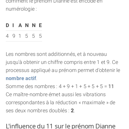
comment le prénom Dianne est encodé en
numérologie :
D
I
A
N
N
E
4
9
1
5
5
5
Les nombres sont additionnés, et à nouveau
jusqu'à obtenir un chiffre compris entre 1 et 9. Ce
processus appliqué au prénom permet d'obtenir le
nombre actif
.
Somme des nombres : 4 + 9 + 1 + 5 + 5 + 5 =
11
Ce maître-nombre émet aussi les vibrations
correspondantes à la réduction « maximale » de
ses deux nombres doublés :
2
.
L'influence du 11 sur le prénom Dianne