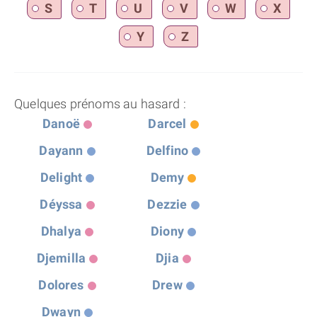
S
T
U
V
W
X
Y
Z
Quelques prénoms au hasard :
Danoë
Darcel
Dayann
Delfino
Delight
Demy
Déyssa
Dezzie
Dhalya
Diony
Djemilla
Djia
Dolores
Drew
Dwayn