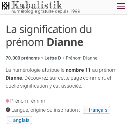
numérologie gratuite depuis 1999
La signification du
prénom
Dianne
70.000 prénoms
Lettre D
Prénom Dianne
THÈME GRATUIT
La numérologie attribue le
nombre 11
au prénom
Dianne
. Découvrez sur cette page comment, et
THÈME NUMÉROLOGIQUE APPROFONDI
quelle signification y est associée.
THÈME TEMPOREL
Prénom féminin
info
Langue, origine ou inspiration :
français
NUMÉROSCOPE
anglais