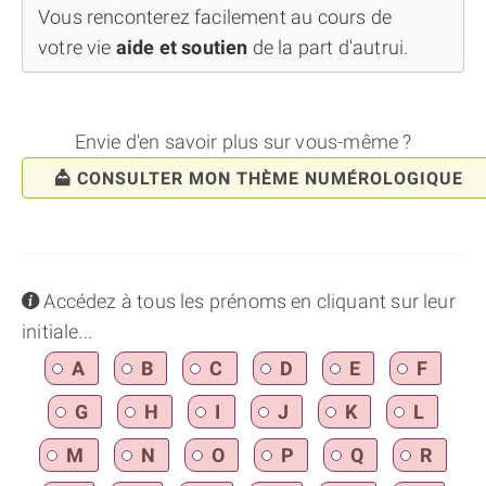
Vous renconterez facilement au cours de
votre vie
aide et soutien
de la part d'autrui.
Envie d'en savoir plus sur vous-même ?
CONSULTER MON THÈME NUMÉROLOGIQUE
info
Accédez à tous les prénoms en cliquant sur leur
initiale...
A
B
C
D
E
F
G
H
I
J
K
L
M
N
O
P
Q
R