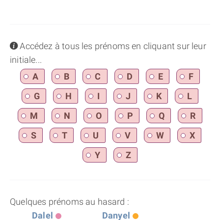
info
Accédez à tous les prénoms en cliquant sur leur
initiale...
A
B
C
D
E
F
G
H
I
J
K
L
M
N
O
P
Q
R
S
T
U
V
W
X
Y
Z
Quelques prénoms au hasard :
Dalel
Danyel