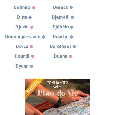
Delmira
Dereck
Ditte
Djamaël
Djazia
Djébélo
Dominique-Jean
Doortje
Dorca
Dorotheus
Doundi
Duana
Dyann