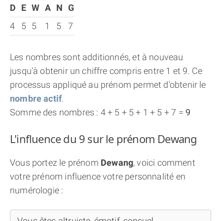
D
E
W
A
N
G
4
5
5
1
5
7
Les nombres sont additionnés, et à nouveau
jusqu'à obtenir un chiffre compris entre 1 et 9. Ce
processus appliqué au prénom permet d'obtenir le
nombre actif
.
Somme des nombres : 4 + 5 + 5 + 1 + 5 + 7 =
9
L'influence du 9 sur le prénom Dewang
Vous portez le prénom
Dewang
, voici comment
votre prénom influence votre personnalité en
numérologie :
Vous êtes altruiste, émotif, sensuel...