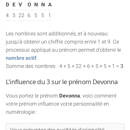
D
E
V
O
N
N
A
4
5
22
6
5
5
1
Les nombres sont additionnés, et à nouveau
jusqu'à obtenir un chiffre compris entre 1 et 9. Ce
processus appliqué au prénom permet d'obtenir le
nombre actif
.
Somme des nombres : 4 + 5 + 22 + 6 + 5 + 5 + 1 =
3
L'influence du 3 sur le prénom Devonna
Vous portez le prénom
Devonna
, voici comment
votre prénom influence votre personnalité en
numérologie :
Vous présentez des qualtités d'originalité,