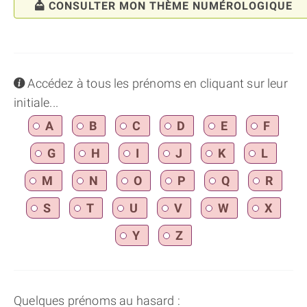
CONSULTER MON THÈME NUMÉROLOGIQUE
info
Accédez à tous les prénoms en cliquant sur leur
initiale...
A
B
C
D
E
F
G
H
I
J
K
L
M
N
O
P
Q
R
S
T
U
V
W
X
Y
Z
Quelques prénoms au hasard :