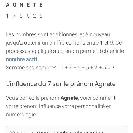
A
G
N
E
T
E
1
7
5
5
2
5
Les nombres sont additionnés, et à nouveau
jusqu'à obtenir un chiffre compris entre 1 et 9. Ce
processus appliqué au prénom permet d'obtenir le
nombre actif
.
Somme des nombres : 1 + 7 + 5 + 5 + 2 + 5 =
7
L'influence du 7 sur le prénom Agnete
Vous portez le prénom
Agnete
, voici comment
votre prénom influence votre personnalité en
numérologie :
Vos valeurs sont : mystère, observation,