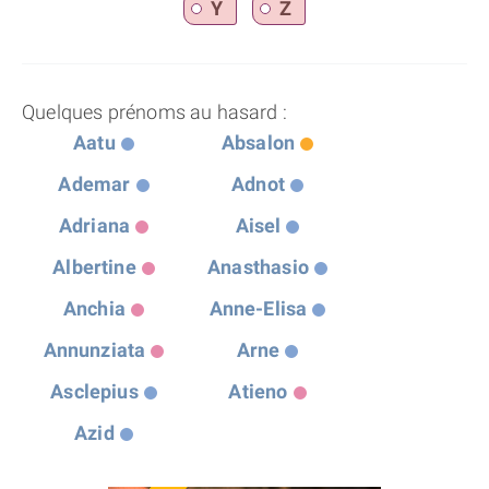
Y
Z
Quelques prénoms au hasard :
Aatu
Absalon
Ademar
Adnot
Adriana
Aisel
Albertine
Anasthasio
Anchia
Anne-Elisa
Annunziata
Arne
Asclepius
Atieno
Azid