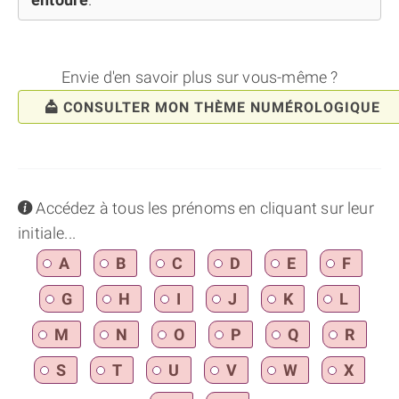
Envie d'en savoir plus sur vous-même ?
CONSULTER MON THÈME NUMÉROLOGIQUE
info
Accédez à tous les prénoms en cliquant sur leur
initiale...
A
B
C
D
E
F
G
H
I
J
K
L
M
N
O
P
Q
R
S
T
U
V
W
X