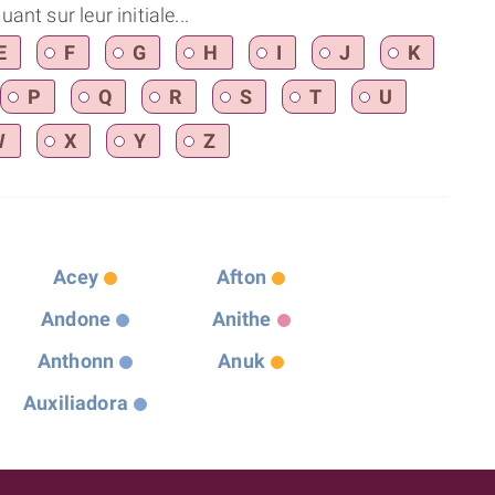
nt sur leur initiale...
E
F
G
H
I
J
K
P
Q
R
S
T
U
W
X
Y
Z
Acey
Afton
Andone
Anithe
Anthonn
Anuk
Auxiliadora