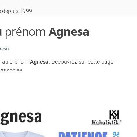
e depuis 1999
 du prénom
Agnesa
nesa
1
au prénom
Agnesa
. Découvrez sur cette page
THÈME GRATUIT
 associée.
THÈME NUMÉROLOGIQUE APPROFONDI
THÈME TEMPOREL
NUMÉROSCOPE