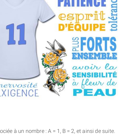
THÈME « DOUBLE JE »
APPRENDRE LA NUMÉROLOGIE
EXPLORER LA NUMÉROLOGIE
70.000 PRÉNOMS
(À PROPOS)
ciée à un nombre : A = 1, B = 2, et ainsi de suite.