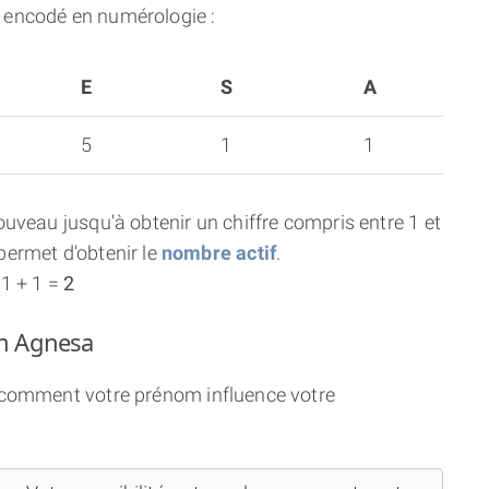
 encodé en numérologie :
E
S
A
5
1
1
uveau jusqu'à obtenir un chiffre compris entre 1 et
ermet d'obtenir le
nombre actif
.
 1 + 1 =
2
om Agnesa
i comment votre prénom influence votre