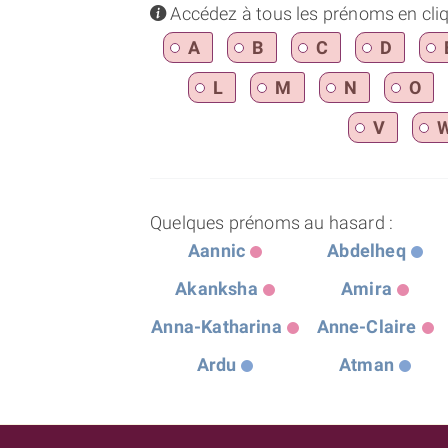
info
Accédez à tous les prénoms en cliqua
A
B
C
D
L
M
N
O
V
Quelques prénoms au hasard :
Aannic
Abdelheq
Akanksha
Amira
Anna-Katharina
Anne-Claire
Ardu
Atman