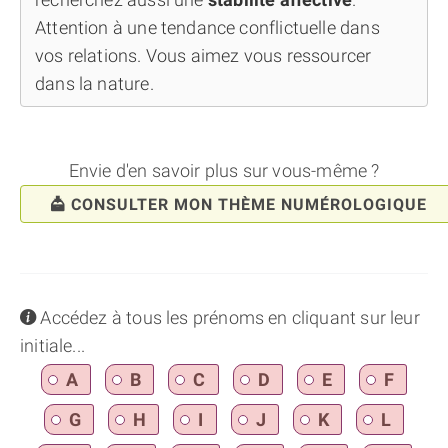
Attention à une tendance conflictuelle dans
vos relations. Vous aimez vous ressourcer
dans la nature.
Envie d'en savoir plus sur vous-même ?
CONSULTER MON THÈME NUMÉROLOGIQUE
info
Accédez à tous les prénoms en cliquant sur leur
initiale...
A
B
C
D
E
F
G
H
I
J
K
L