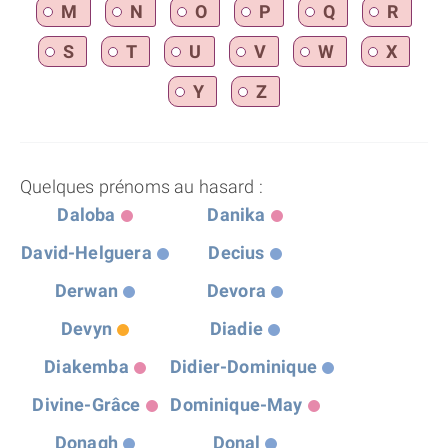
M
N
O
P
Q
R
S
T
U
V
W
X
Y
Z
Quelques prénoms au hasard :
Daloba
Danika
David-Helguera
Decius
Derwan
Devora
Devyn
Diadie
Diakemba
Didier-Dominique
Divine-Grâce
Dominique-May
Donagh
Donal