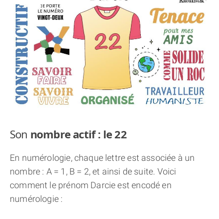
THÈME « DOUBLE JE »
APPRENDRE LA NUMÉROLOGIE
EXPLORER LA NUMÉROLOGIE
70.000 PRÉNOMS
(À PROPOS)
Son
nombre actif : le 22
En numérologie, chaque lettre est associée à un
nombre : A = 1, B = 2, et ainsi de suite. Voici
comment le prénom Darcie est encodé en
numérologie :