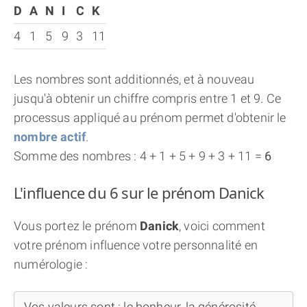
D
A
N
I
C
K
4
1
5
9
3
11
Les nombres sont additionnés, et à nouveau
jusqu'à obtenir un chiffre compris entre 1 et 9. Ce
processus appliqué au prénom permet d'obtenir le
nombre actif
.
Somme des nombres : 4 + 1 + 5 + 9 + 3 + 11 =
6
L'influence du 6 sur le prénom Danick
Vous portez le prénom
Danick
, voici comment
votre prénom influence votre personnalité en
numérologie :
Vos valeurs sont : le bonheur, la générosité,