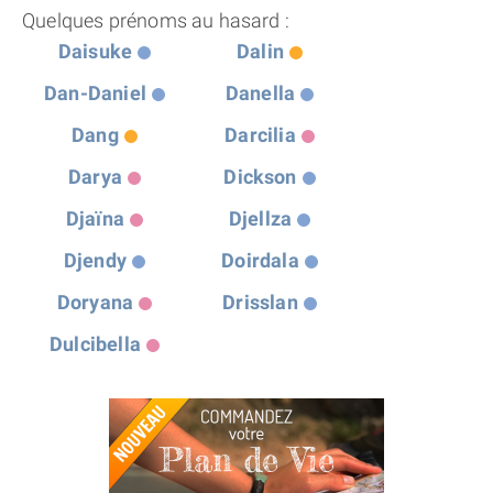
Quelques prénoms au hasard :
Daisuke
Dalin
Dan-Daniel
Danella
Dang
Darcilia
Darya
Dickson
Djaïna
Djellza
Djendy
Doirdala
Doryana
Drisslan
Dulcibella