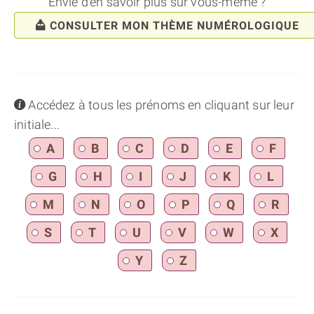
Envie d'en savoir plus sur vous-même ?
CONSULTER MON THÈME NUMÉROLOGIQUE
info
Accédez à tous les prénoms en cliquant sur leur
initiale...
A
B
C
D
E
F
G
H
I
J
K
L
M
N
O
P
Q
R
S
T
U
V
W
X
Y
Z