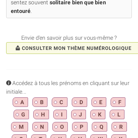
sentez souvent
solitaire bien que bien
entouré
.
Envie d'en savoir plus sur vous-même ?
CONSULTER MON THÈME NUMÉROLOGIQUE
info
Accédez à tous les prénoms en cliquant sur leur
initiale...
A
B
C
D
E
F
G
H
I
J
K
L
M
N
O
P
Q
R