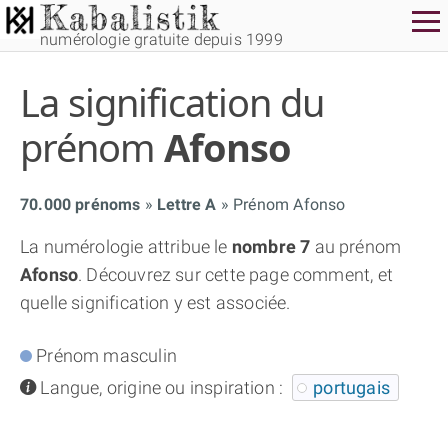
numérologie gratuite depuis 1999
La signification du
prénom
Afonso
70.000 prénoms
Lettre A
Prénom Afonso
THÈME GRATUIT
La numérologie attribue le
nombre 7
au prénom
Afonso
. Découvrez sur cette page comment, et
THÈME NUMÉROLOGIQUE APPROFONDI
quelle signification y est associée.
THÈME TEMPOREL
Prénom masculin
info
Langue, origine ou inspiration :
portugais
NUMÉROSCOPE