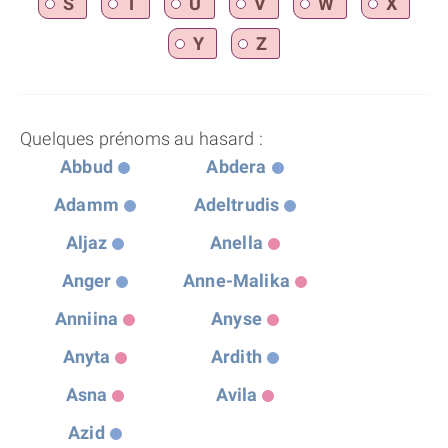
S
T
U
V
W
X
Y
Z
Quelques prénoms au hasard :
Abbud
Abdera
Adamm
Adeltrudis
Aljaz
Anella
Anger
Anne-Malika
Anniina
Anyse
Anyta
Ardith
Asna
Avila
Azid